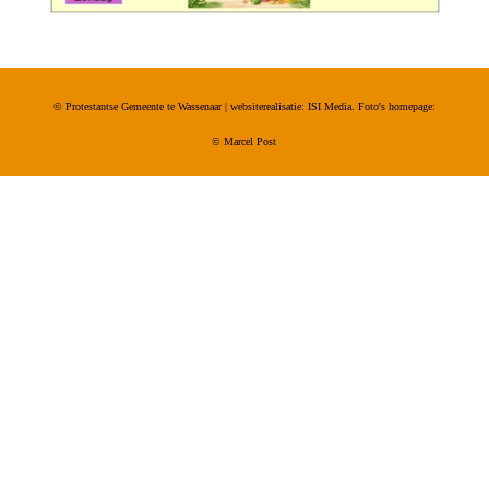
© Protestantse Gemeente te Wassenaar | websiterealisatie: ISI Media. Foto's homepage:
©
Marcel Post