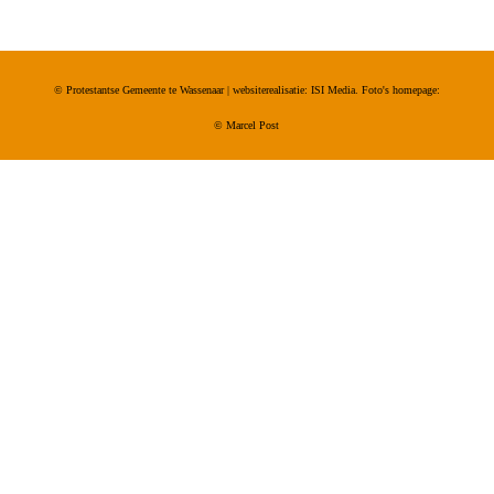
© Protestantse Gemeente te Wassenaar | websiterealisatie: ISI Media. Foto's homepage:
©
Marcel Post