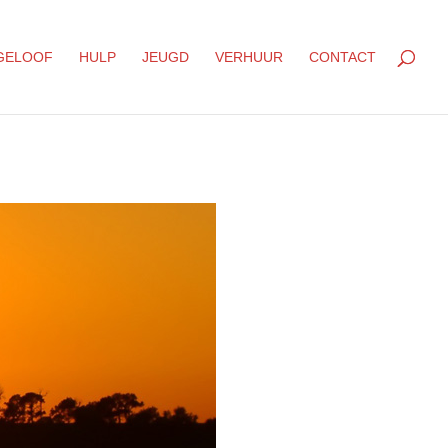
GELOOF
HULP
JEUGD
VERHUUR
CONTACT