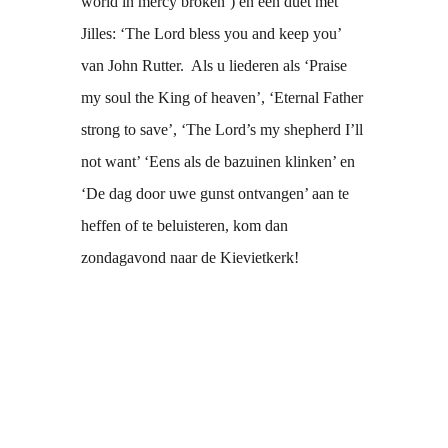
world in mercy broken’) en een duet met
Jilles: ‘The Lord bless you and keep you’
van John Rutter. Als u liederen als ‘Praise
my soul the King of heaven’, ‘Eternal Father
strong to save’, ‘The Lord’s my shepherd I’ll
not want’ ‘Eens als de bazuinen klinken’ en
‘De dag door uwe gunst ontvangen’ aan te
heffen of te beluisteren, kom dan
zondagavond naar de Kievietkerk!