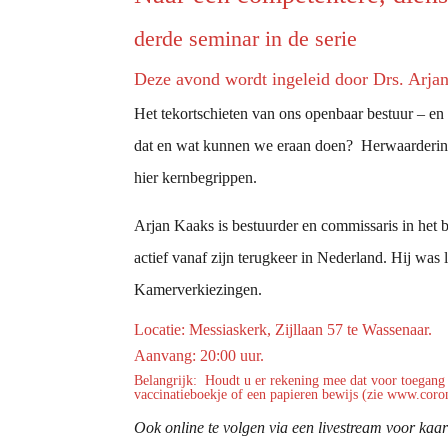
derde seminar in de serie
Deze avond wordt ingeleid door Drs. Arja
Het tekortschieten van ons openbaar bestuur – en
dat en wat kunnen we eraan doen? Herwaardering 
hier kernbegrippen.
Arjan Kaaks is bestuurder en commissaris in het b
actief vanaf zijn terugkeer in Nederland. Hij was 
Kamerverkiezingen.
Locatie: Messiaskerk, Zijllaan 57 te Wassenaar.
Aanvang: 20:00 uur.
Belangrijk: Houdt u er rekening mee dat voor toegang 
vaccinatieboekje of een papieren bewijs (zie www.corona
Ook online te volgen via een livestream voor kaa