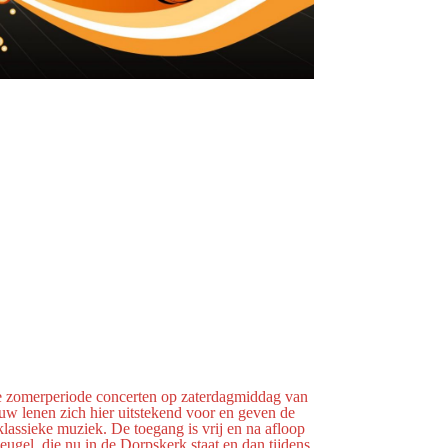
de zomerperiode concerten op zaterdagmiddag van
uw lenen zich hier uitstekend voor en geven de
lassieke muziek. De toegang is vrij en na afloop
eugel, die nu in de Dorpskerk staat en dan tijdens