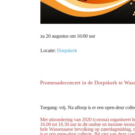
za 20 augustus om 16:00 uur
Locatie:
Dorpskerk
Promenadeconcert in de Dorpskerk te Was
Toegang: vrij. Na afloop is er een open-deur colle
Met uitzondering van 2020 (corona) organiseert 
16.00 tot 16.30 uur in dit oudste en mooiste mon
hele Wassenaarse bevolking op zaterdagmiddag, na
is er een open-deur collecte. Bij vier van deze c