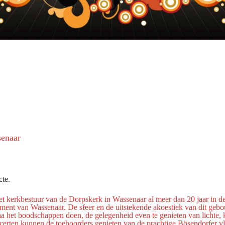
senaar
cte.
het kerkbestuur van de Dorpskerk in Wassenaar al meer dan 20 jaar in 
ument van Wassenaar. De sfeer en de uitstekende akoestiek van dit gebo
 het boodschappen doen, de gelegenheid even te genieten van lichte, k
oncerten kunnen de toehoorders genieten van de prachtige Bösendorfer vl