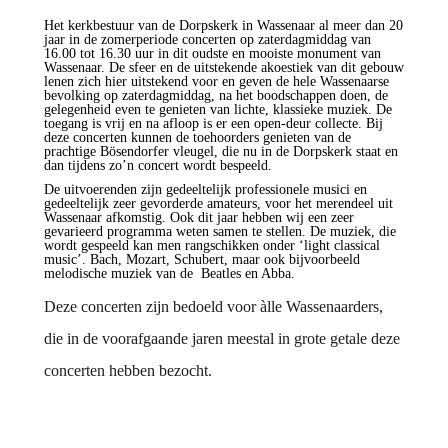
Het kerkbestuur van de Dorpskerk in Wassenaar al meer dan 20
jaar in de zomerperiode concerten op zaterdagmiddag van
16.00 tot 16.30 uur in dit oudste en mooiste monument van
Wassenaar. De sfeer en de uitstekende akoestiek van dit gebouw
lenen zich hier uitstekend voor en geven de hele Wassenaarse
bevolking op zaterdagmiddag, na het boodschappen doen, de
gelegenheid even te genieten van lichte, klassieke muziek. De
toegang is vrij en na afloop is er een open-deur collecte. Bij
deze concerten kunnen de toehoorders genieten van de
prachtige Bösendorfer vleugel, die nu in de Dorpskerk staat en
dan tijdens zo’n concert wordt bespeeld.
De uitvoerenden zijn gedeeltelijk professionele musici en
gedeeltelijk zeer gevorderde amateurs, voor het merendeel uit
Wassenaar afkomstig. Ook dit jaar hebben wij een zeer
gevarieerd programma weten samen te stellen. De muziek, die
wordt gespeeld kan men rangschikken onder ‘light classical
music’. Bach, Mozart, Schubert, maar ook bijvoorbeeld
melodische muziek van de Beatles en Abba.
Deze concerten zijn bedoeld voor àlle Wassenaarders,
die in de voorafgaande jaren meestal in grote getale deze
concerten hebben bezocht.