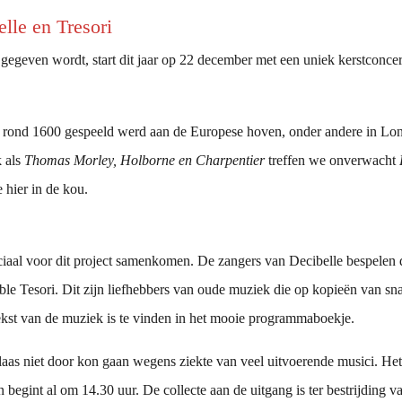
lle en Tresori
egeven wordt, start dit jaar op 22 december met een uniek kerstconce
e rond 1600 gespeeld werd aan de Europese hoven, onder andere in Lo
k als
Thomas Morley, Holborne en Charpentier
treffen we onverwacht
 hier in de kou.
ciaal voor dit project samenkomen. De zangers van Decibelle bespelen d
 Tesori. Dit zijn liefhebbers van oude muziek die op kopieën van snaa
tekst van de muziek is te vinden in het mooie programmaboekje.
r helaas niet door kon gaan wegens ziekte van veel uitvoerende musici. 
 begint al om 14.30 uur. De collecte aan de uitgang is ter bestrijding v