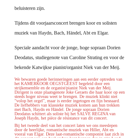
beluisteren zijn.
Tijdens dit voorjaarsconcert brengen koor en solisten
muziek van Haydn, Bach, Händel, Abt en Elgar.
Speciale aandacht voor de jonge, hoge sopraan Dorien
Deodatus, studiegenote van Caroline Strating en voor de
bekende Katwijkse pianist/organist Niek van der Meij.
We bewaren goede herinneringen aan een eerder optreden van
het KAMERKOOR OEGSTGEEST begeleid door een
strijkensemble en de organist/pianist Niek van der Meij.
Dirigent is onze plaatsgenote Joke Geraets die haar koor op een
steeds hoger niveau weet te brengen. De muziek klinkt niet
“volop het orgel”, maar is eerder ingetogen en fijn besnaard.
De liefhebbers van klassieke muziek komen aan hun trekken
met Bach, Haydn en Händel. De jonge sopraan Dorien
Deodatus schittert als soliste bij het SALVE REGINA van
Joseph Haydn, het pièce de résistance van dit concert.
Bij het tweede deel van het concert laten we ons meeslepen
door de heerlijke, romantische muziek van Hiller, Abt en
vooral van Elgar. Deze laat-romantische componist laat zich in