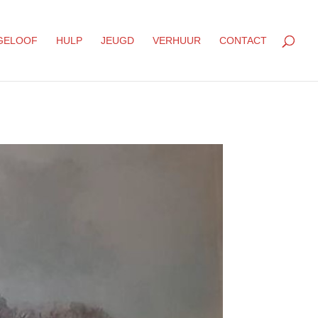
GELOOF
HULP
JEUGD
VERHUUR
CONTACT