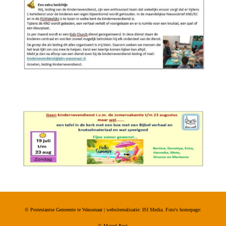
© Protestantse Gemeente te Wassenaar | websiterealisatie: ISI Media. Foto's homepage:
©
Marcel Post