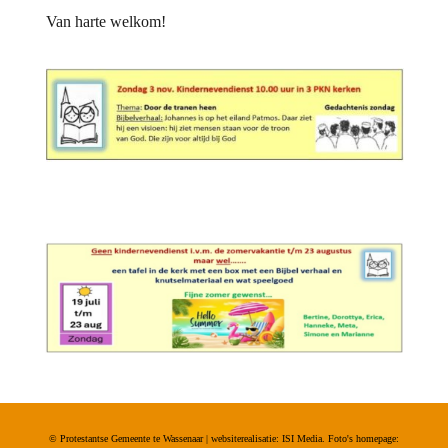
Van harte welkom!
© Protestantse Gemeente te Wassenaar | websiterealisatie: ISI Media. Foto's homepage: