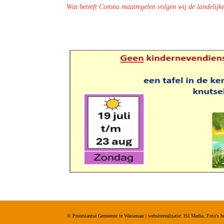
Wat betreft Corona maatregelen volgen wij de landelijk
© Protestantse Gemeente te Wassenaar | websiterealisatie: ISI Media. Foto'