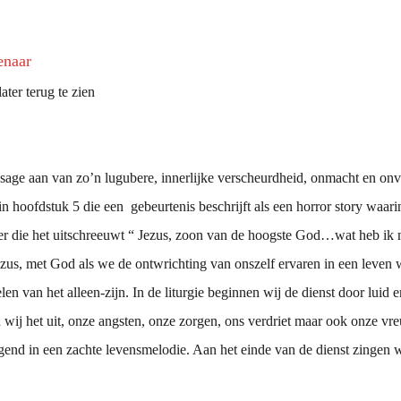
enaar
ater terug te zien
age aan van zo’n lugubere, innerlijke verscheurdheid, onmacht en onvri
in hoofdstuk 5 die een gebeurtenis beschrijft als een horror story waar
ner die het uitschreeuwt “ Jezus, zoon van de hoogste God…wat heb i
zus, met God als we de ontwrichting van onszelf ervaren in een leven 
len van het alleen-zijn. In de liturgie beginnen wij de dienst door luid 
 wij het uit, onze angsten, onze zorgen, ons verdriet maar ook onze vr
gend in een zachte levensmelodie. Aan het einde van de dienst zingen w