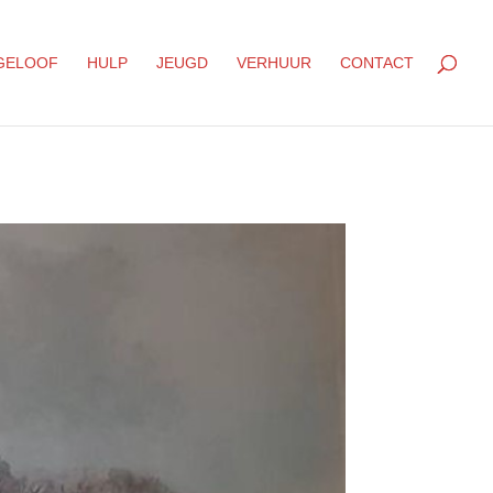
GELOOF
HULP
JEUGD
VERHUUR
CONTACT