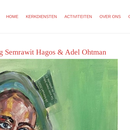
HOME
KERKDIENSTEN
ACTIVITEITEN
OVER ONS
ing Semrawit Hagos & Adel Ohtman