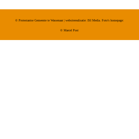
© Protestantse Gemeente te Wassenaar | websiterealisatie: ISI Media. Foto's homepage:
©
Marcel Post