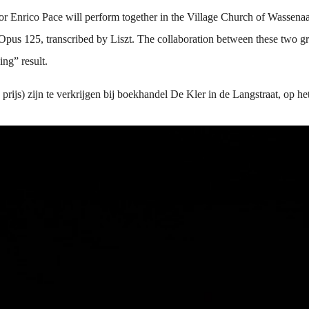
 Enrico Pace will perform together in the Village Church of Wassenaa
us 125, transcribed by Liszt. The collaboration between these two gr
ing” result.
e prijs) zijn te verkrijgen bij boekhandel De Kler in de Langstraat, op 