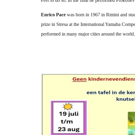
ever to do so. In the final he performed Prokofi
Enrico Pace
was born in 1967 in Rimini and stud
prize in Stresa at the International Yamaha Comp
performed in many major cities around the world. 