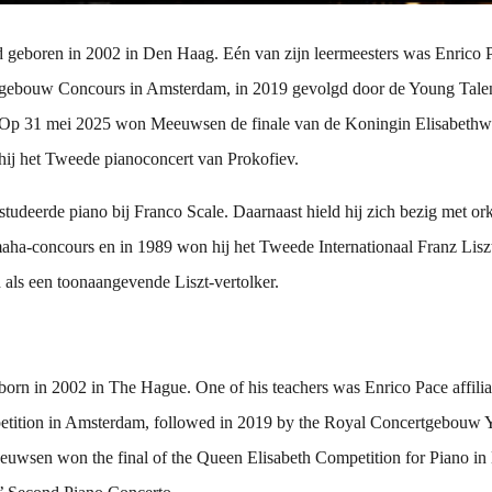
rd geboren in 2002 in Den Haag. Eén van zijn leermeesters was Enrico
rtgebouw Concours in Amsterdam, in 2019 gevolgd door de Young Tale
Op 31 mei 2025 won Meeuwsen de finale van de Koningin Elisabethwedst
 hij het Tweede pianoconcert van Prokofiev.
udeerde piano bij Franco Scale. Daarnaast hield hij zich bezig met ork
 Yamaha-concours en in 1989 won hij het Tweede Internationaal Franz Li
d als een toonaangevende Liszt-vertolker.
 born in 2002 in The Hague. One of his teachers was Enrico Pace affili
tition in Amsterdam, followed in 2019 by the Royal Concertgebouw 
uwsen won the final of the Queen Elisabeth Competition for Piano in B