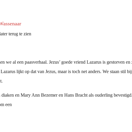
 Wassenaar
ater terug te zien
zen we al een paasverhaal. Jezus’ goede vriend Lazarus is gestorven e
Lazarus lijkt op dat van Jezus, maar is toch net anders. We staan stil b
t.
 diaken en Mary Ann Bezemer en Hans Bracht als ouderling bevestigd. 
tom een