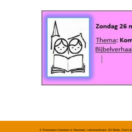
© Protestantse Gemeente te Wassenaar | websiterealisatie: ISI Media. Foto'