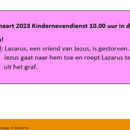
s homepage: ©
Marcel Post