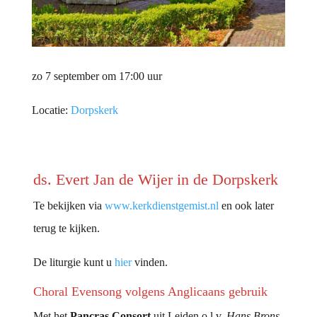
zo 7 september om 17:00 uur
Locatie:
Dorpskerk
ds. Evert Jan de Wijer in de Dorpskerk
Te bekijken via
www.kerkdienstgemist.nl
en ook later
terug te kijken.
De liturgie kunt u
hier
vinden.
Choral Evensong volgens Anglicaans gebruik
Met het
Pancras Consort
uit Leiden o.l.v.
Hans Brons