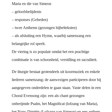
Maria en die van Simeon
– geloofsbelijdenis
– responses (Gebeden)
– twee Anthems (gezongen bijbelteksten)
– als afsluiting een Hymn, waarbij samenzang een
belangrijke rol speelt.
De viering is zo populair omdat het een prachtige
combinatie is van schoonheid, verstilling en sacraliteit.
De liturgie bestaat grotendeels uit koormuziek en enkele
liederen samenzang; de aanwezigen participeren door bij
aangegeven onderdelen te gaan staan. Vaste delen in een
Choral Evensong zijn: een als chant gezongen
onberijmde Psalm, het Magnificat (lofzang van Maria),
het Nunc Dimittis (Lofzang van Simeon) en een anthem.