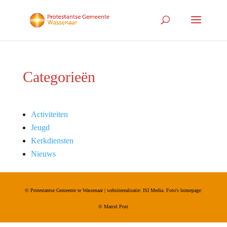
Categorieën
Activiteiten
Jeugd
Kerkdiensten
Nieuws
© Protestantse Gemeente te Wassenaar | websiterealisatie: ISI Media. Foto's homepage:
©
Marcel Post